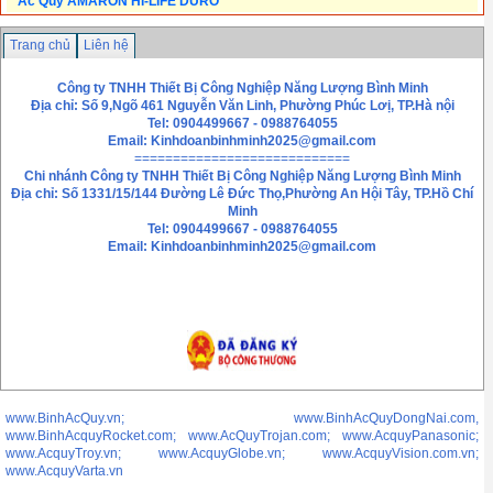
Ắc Quy AMARON HI-LIFE DURO
Trang chủ
Liên hệ
Công ty TNHH Thiết Bị Công Nghiệp Năng Lượng Bình Minh
Địa chỉ: Số 9,Ngõ 461 Nguyễn Văn Linh, Phường Phúc Lơị, TP.Hà nội
Tel: 0904499667 - 0988764055
Email:
Kinhdoanbinhminh2025@gmail.com
============================
Chi nhánh
Công ty TNHH Thiết Bị Công Nghiệp Năng Lượng Bình Minh
Địa chỉ: Số 1331/15/144 Đường Lê Đức Thọ,Phường An Hội Tây, TP.Hồ Chí
Minh
Tel: 0904499667 - 0988764055
Email: Kinhdoanbinhminh2025@gmail.com
www.BinhAcQuy.vn; www.BinhAcQuyDongNai.com,
www.BinhAcquyRocket.com; www.AcQuyTrojan.com; www.AcquyPanasonic;
www.AcquyTroy.vn; www.AcquyGlobe.vn; www.AcquyVision.com.vn;
www.AcquyVarta.vn